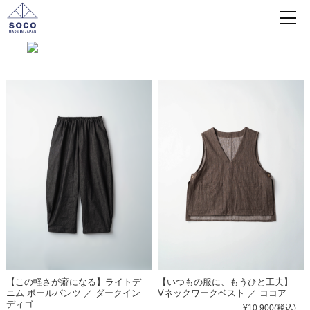
【この軽さが癖になる】ライトデ
【いつもの服に、もうひと工夫】
ニム ボールパンツ ／ ダークイン
Vネックワークベスト ／ ココア
ディゴ
¥10,900
(税込)